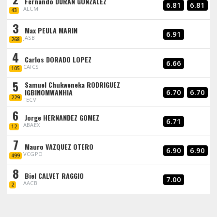
Fernando DURAN GONZALEZ
6.81
6.81
ALCM
43
3
Max PEULA MARIN
6.91
JASB
268
4
Carlos DORADO LOPEZ
6.66
CAICS
105
5
Samuel Chukweneka RODRIGUEZ
IGBINOMWANHIA
6.70
6.70
229
FECV
6
Jorge HERNANDEZ GOMEZ
6.71
ABAEX
12
7
Mauro VAZQUEZ OTERO
6.90
6.90
VCGPO
499
8
Biel CALVET RAGGIO
7.00
AACB
2