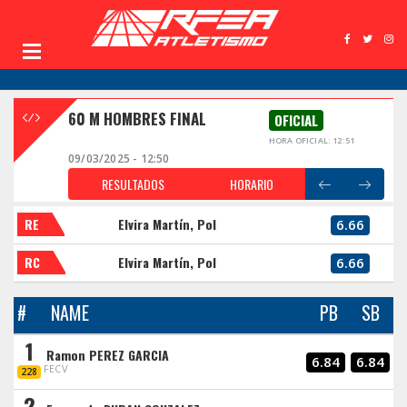
60 M HOMBRES FINAL
OFICIAL
HORA OFICIAL: 12:51
09/03/2025 - 12:50
RESULTADOS
HORARIO
RE
Elvira Martín, Pol
6.66
RC
Elvira Martín, Pol
6.66
#
NAME
PB
SB
1
Ramon PEREZ GARCIA
6.84
6.84
FECV
228
2