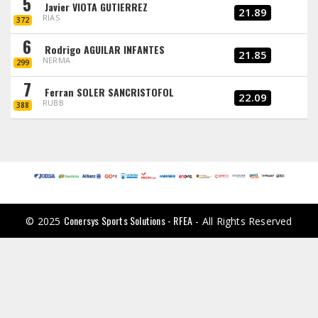
5
Javier VIOTA GUTIERREZ
21.89
RIAS
372
6
Rodrigo AGUILAR INFANTES
21.85
NERMA
299
7
Ferran SOLER SANCRISTOFOL
22.09
RUBB
388
Conersys Sports Solutions - RFEA
© 2025
- All Rights Reserved