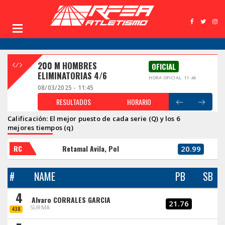
200 M HOMBRES
OFICIAL
ELIMINATORIAS 4/6
HORA OFICIAL: 11:46
08/03/2025 - 11:45
RESULTADOS
HORARIO
Calificación: El mejor puesto de cada serie (Q) y los 6
mejores tiempos (q)
RC
Retamal Avila, Pol
20.99
#
NAME
PB
SB
4
Alvaro CORRALES GARCIA
21.76
SURMA
438