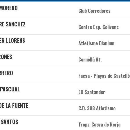
 MORENO
Club Corredores
RRE SANCHEZ
Centre Esp. Colivenc
ER LLORENS
Atletisme Dianium
RONES
Cornellà At.
RRERO
Facsa - Playas de Castell
 PASCUAL
ED Santander
DE LA FUENTE
C.D. 303 Atletismo
A SANTOS
Trops-Cueva de Nerja