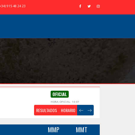
+34) 915 48 24 23
OFICIAL
HORA OFICIAL: 16:07
RESULTADOS
HORARIO
MMP
MMT