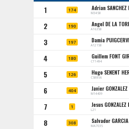
Adrian SANCHEZ
1
174
M3458
Angel DE LA TO
2
190
A16358
Damia PUIGCERV
3
197
A12158
Guillem FONT GI
4
180
CT1494
Hugo SENENT HE
5
126
CS8856
Javier GONZALEZ
6
404
M14409
Jesus GONZALEZ 
7
1
L21
Salvador GARCI
8
308
MA7035