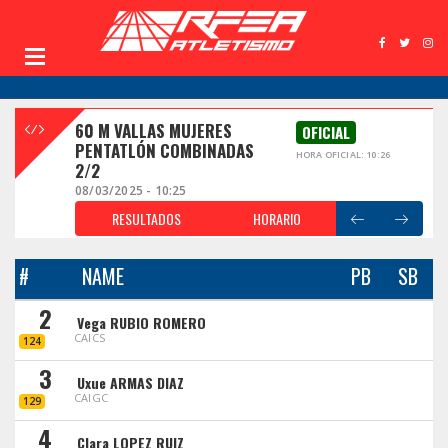
60 M VALLAS MUJERES
OFICIAL
PENTATLÓN COMBINADAS
HORA OFICIAL: 10:26
2/2
08/03/2025 - 10:25
RESULTADOS
HORARIO
#
NAME
PB
SB
2
Vega RUBIO ROMERO
CAICS
124
3
Uxue ARMAS DIAZ
CAIGC
129
4
Clara LOPEZ RUIZ