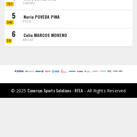
CARMU
151
5
Nuria POVEDA PINA
PECA
345
6
Celia MARCOS MORENO
ARGM
59
Conersys Sports Solutions - RFEA
© 2025
- All Rights Reserved