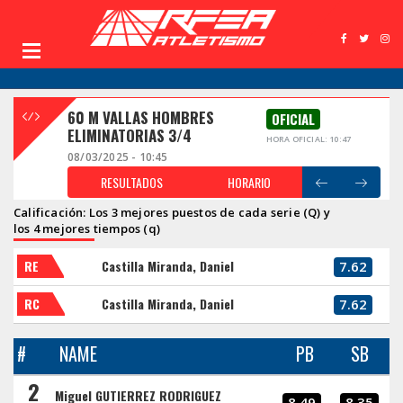
60 M VALLAS HOMBRES
OFICIAL
ELIMINATORIAS 3/4
HORA OFICIAL: 10:47
08/03/2025 - 10:45
RESULTADOS
HORARIO
Calificación: Los 3 mejores puestos de cada serie (Q) y
los 4 mejores tiempos (q)
RE
Castilla Miranda, Daniel
7.62
RC
Castilla Miranda, Daniel
7.62
#
NAME
PB
SB
2
Miguel GUTIERREZ RODRIGUEZ
8.49
8.35