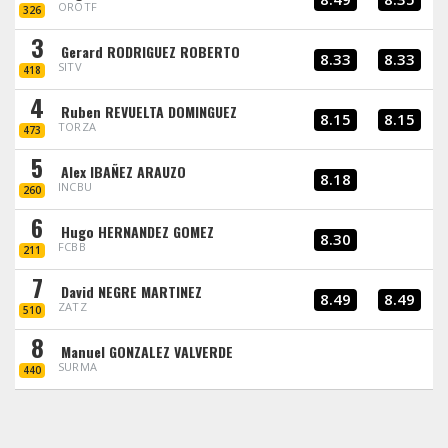
OROTF
326
3
Gerard RODRIGUEZ ROBERTO
8.33
8.33
SITV
418
4
Ruben REVUELTA DOMINGUEZ
8.15
8.15
TORZA
473
5
Alex IBAÑEZ ARAUZO
8.18
INCBU
260
6
Hugo HERNANDEZ GOMEZ
8.30
FCBB
211
7
David NEGRE MARTINEZ
8.49
8.49
ZATZ
510
8
Manuel GONZALEZ VALVERDE
SURMA
440