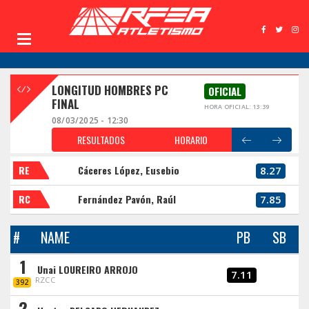
LONGITUD HOMBRES PC
OFICIAL
FINAL
HORA OFICIAL: 13:39
08/03/2025 - 12:30
RESULTADOS
HORARIO
RE
Cáceres López, Eusebio
8.27
RC
Fernández Pavón, Raúl
7.85
#
NAME
PB
SB
1
Unai LOUREIRO ARROJO
7.11
RZCC
392
2