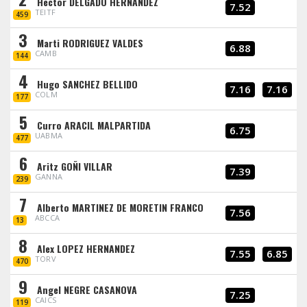
Hector DELGADO HERNANDEZ
7.52
TEITF
459
3
Marti RODRIGUEZ VALDES
6.88
CAMB
144
4
Hugo SANCHEZ BELLIDO
7.16
7.16
COLM
177
5
Curro ARACIL MALPARTIDA
6.75
UABMA
477
6
Aritz GOÑI VILLAR
7.39
GANNA
239
7
Alberto MARTINEZ DE MORETIN FRANCO
7.56
ABCCA
13
8
Alex LOPEZ HERNANDEZ
7.55
6.85
TORV
470
9
Angel NEGRE CASANOVA
7.25
CAICS
119