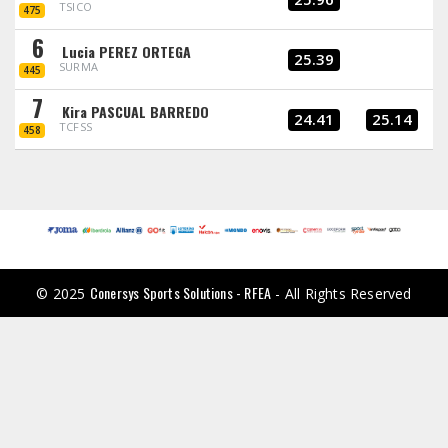
TSICO
475
6
Lucia PEREZ ORTEGA
25.39
SURMA
445
7
Kira PASCUAL BARREDO
24.41
25.14
TCFSS
458
Conersys Sports Solutions - RFEA
© 2025
- All Rights Reserved