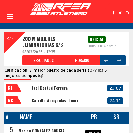
200 M MUJERES
OFICIAL
ELIMINATORIAS 6/6
HORA OFICIAL: 12:37
08/03/2025 - 12:35
RESULTADOS
HORARIO
Calificación: El mejor puesto de cada serie (Q) y los 6
mejores tiempos (q)
RE
Jael Bestué Ferrera
23.67
RC
Carrillo Amayuelas, Lucía
24.11
#
NAME
PB
SB
5
Marina GONZALEZ GARCIA
25.96