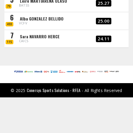
Leire MARTIARENA OLASO
25.27
BATSS
79
6
Alba GONZALEZ BELLIDO
25.00
VCFV
493
7
Sara NAVARRO HERCE
24.11
CAICS
115
Conersys Sports Solutions - RFEA
© 2025
- All Rights Reserved