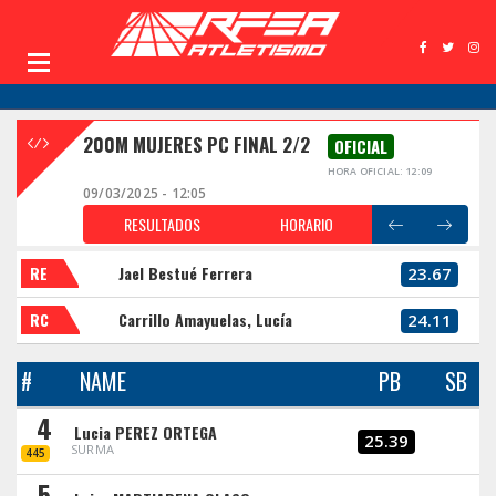
200M MUJERES PC FINAL 2/2
OFICIAL
HORA OFICIAL: 12:09
09/03/2025 - 12:05
RESULTADOS
HORARIO
RE
Jael Bestué Ferrera
23.67
RC
Carrillo Amayuelas, Lucía
24.11
#
NAME
PB
SB
4
Lucia PEREZ ORTEGA
25.39
SURMA
445
5