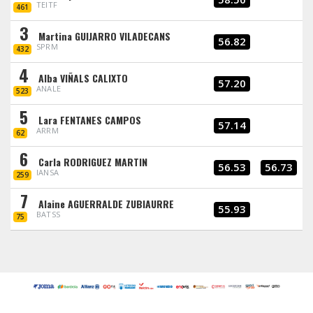
TEITF
461
3
Martina GUIJARRO VILADECANS
56.82
SPRM
432
4
Alba VIÑALS CALIXTO
57.20
ANALE
523
5
Lara FENTANES CAMPOS
57.14
ARRM
62
6
Carla RODRIGUEZ MARTIN
56.53
56.73
IANSA
259
7
Alaine AGUERRALDE ZUBIAURRE
55.93
BATSS
75