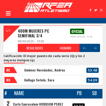
400M MUJERES PC
OFICIAL
SEMIFINAL 3/4
HORA OFICIAL: 13:02
08/03/2025 - 13:00
RESULTADOS
HORARIO
Calificación: El mejor puesto de cada serie (Q) y los 2
mejores tiempos (q)
RE
Jiménez Hernández, Andrea
53.48
RC
Gallego Sotelo, Sara
54.09
#
NAME
PB
SB
2
Carla Eyerusalem HODGSON PEREZ
58.50