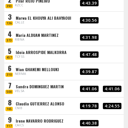
Pilar ROJO PIÑEIRO
4:43.39
RZCC
393
3
Marwa EL KHOUYA ALI BAHYAOUI
4:30.56
CALLE
136
4
Maria ALDUAN MARTINEZ
4:31.98
RIBNA
373
5
Idoia ARROSPIDE MALKORRA
4:47.48
TCFSS
457
6
Wian GHANEMI MELLOUKI
4:39.87
NERMA
310
7
Sandra DOMINGUEZ MARTIN
4:41.06
4:41.06
VELSA
500
8
Claudia GUTIERREZ ALONSO
4:19.78
4:24.55
CNIB
165
9
Irene NAVARRO RODRIGUEZ
4:40.38
CAICS
117