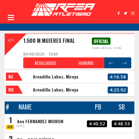
1.500 M MUJERES FINAL
OFICIAL
HORA OFICIAL: 13:06
09/03/2025 - 13:00
RESULTADOS
HORARIO
RE
Arnedillo Lahoz, Mireya
4:16.58
RC
Arnedillo Lahoz, Mireya
4:23.92
#
NAME
PB
SB
1
Ana FERNANDEZ MOIRON
4:40.52
4:48.53
SPRL
428
2