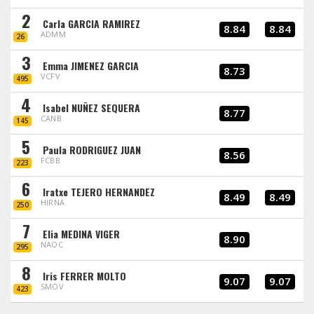
2
Carla GARCIA RAMIREZ
8.84
8.84
ADMM
26
3
Emma JIMENEZ GARCIA
8.73
VCFV
495
4
Isabel NUÑEZ SEQUERA
8.77
CANB
145
5
Paula RODRIGUEZ JUAN
8.56
FCBB
223
6
Iratxe TEJERO HERNANDEZ
8.49
8.49
HIRNA
250
7
Elia MEDINA VIGER
8.90
NAOC
295
8
Iris FERRER MOLTO
9.07
9.07
SMOV
423