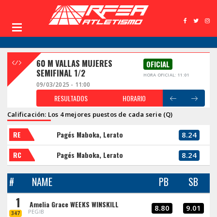
60 M VALLAS MUJERES
OFICIAL
SEMIFINAL 1/2
HORA OFICIAL: 11:01
09/03/2025 - 11:00
RESULTADOS
HORARIO
Calificación: Los 4 mejores puestos de cada serie (Q)
RE
Pagés Maboka, Lerato
8.24
RC
Pagés Maboka, Lerato
8.24
#
NAME
PB
SB
1
Amelia Grace WEEKS WINSKILL
8.80
9.01
PEGIB
347