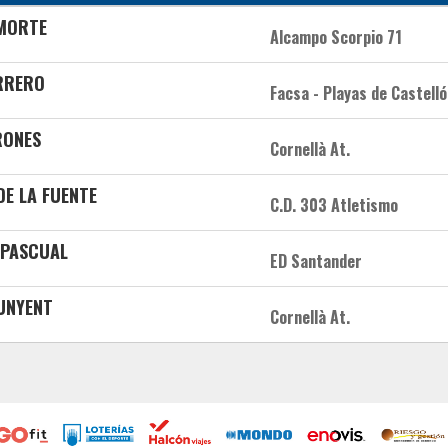
 MORTE
Alcampo Scorpio 71
RRERO
Facsa - Playas de Castell
RONES
Cornellà At.
DE LA FUENTE
C.D. 303 Atletismo
 PASCUAL
ED Santander
JUNYENT
Cornellà At.