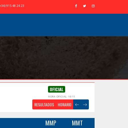
+34) 915 48 24 23
OFICIAL
HORA OFICIAL: 10:11
RESULTADOS
HORARIO
MMP
MMT