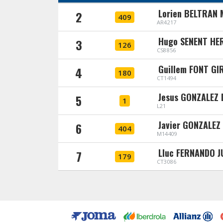
Lorien BELTRAN
2
409
AR4217
Hugo SENENT HE
3
126
CS8856
Guillem FONT GI
4
180
CT1494
Jesus GONZALEZ 
5
1
L21
Javier GONZALEZ
6
404
M14409
Lluc FERNANDO 
7
179
CT3086