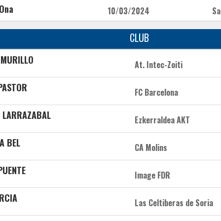
 Ona
10/03/2024
Sa
CLUB
 MURILLO
At. Intec-Zoiti
 PASTOR
FC Barcelona
I LARRAZABAL
Ezkerraldea AKT
A BEL
CA Molins
 PUENTE
Image FDR
ARCIA
Las Celtiberas de Soria