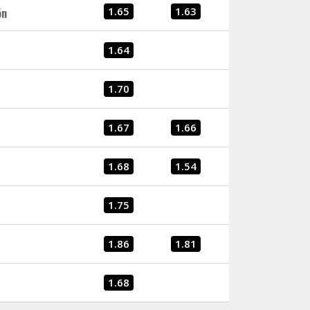
1.65
1.63
ón
1.64
1.70
1.67
1.66
1.68
1.54
1.75
1.86
1.81
1.68