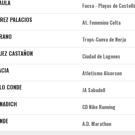
PAULA
Facsa - Playas de Castell
RREZ PALACIOS
At. Femenino Celta
RRANO
Trops-Cueva de Nerja
UEZ CASTAÑON
Ciudad de Lugones
ACIA
Atletismo Alcorcon
LLO CONDE
JA Sabadell
RNADICH
CD Nike Running
NDE
A.D. Marathon