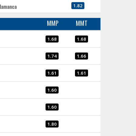
1.82
lamanca
MMP
MMT
1.68
1.68
1.74
1.66
1.61
1.61
1.60
1.60
1.80