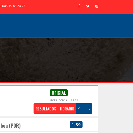
+34) 915 48 24 23
OFICIAL
HORA OFICIAL: 12:02
RESULTADOS
HORARIO
1.89
sboa (POR)