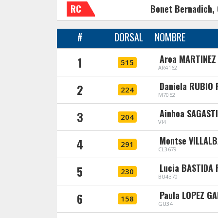
RC
Bonet Bernadich,
#
DORSAL
NOMBRE
Aroa MARTINEZ
1
515
AR4162
Daniela RUBIO
2
224
M7052
Ainhoa SAGAST
3
204
VI4
Montse VILLALB
4
291
CL3679
Lucia BASTIDA
5
230
BU4370
Paula LOPEZ G
6
158
GU34