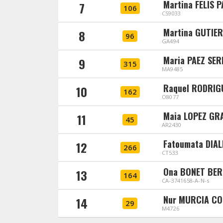
Martina FELIS 
7
106
CS9033
Martina GUTIE
8
96
GA494
Maria PAEZ SE
9
315
MA9485
Raquel RODRIG
10
162
O8077
Maia LOPEZ GR
11
45
AR2430
Fatoumata DIA
12
266
CT533
Ona BONET BE
13
164
CA-3741658-A-N-s
Nur MURCIA CO
14
29
M4726