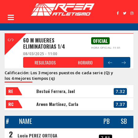
60 M MUJERES
OFICIAL
ELIMINATORIAS 1/4
HORA OFICIAL: 11:01
08/03/2025 - 11:00
RESULTADOS
HORARIO
Calificación: Los 3 mejores puestos de cada serie (Q) y
los 4 mejores tiempos (q)
RE
Bestué Ferrera, Jael
7.32
RC
Arwen Martínez, Carla
7.37
#
NAME
PB
SB
2
Lucia PEREZ ORTEGA
7.81