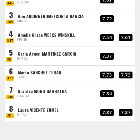
SURMA
445
3
Ane AGUIRREGOMEZCORTA GARCIA
7.72
MINSS
289
4
Amelia Grace WEEKS WINSKILL
7.54
7.61
PEGIB
347
5
Carla Arwen MARTINEZ GARCIA
7.37
BATSS
80
6
Marta SANCHEZ TEBAR
7.73
7.73
TORV
472
7
Arantxa MURO GARRALDA
7.84
GANNA
240
8
Laura VICENTE ZUMEL
7.87
7.87
HIRNA
251