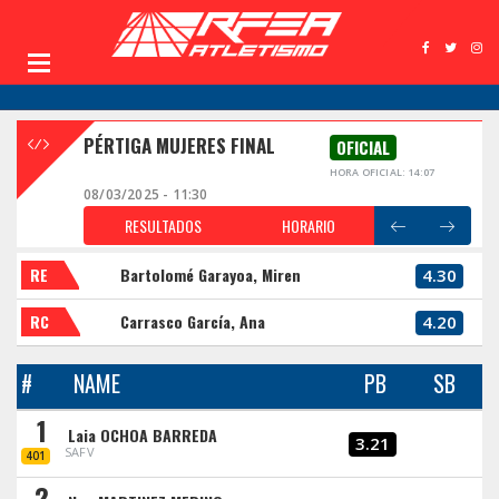
PÉRTIGA MUJERES FINAL
OFICIAL
HORA OFICIAL: 14:07
08/03/2025 - 11:30
RESULTADOS
HORARIO
RE
Bartolomé Garayoa, Miren
4.30
RC
Carrasco García, Ana
4.20
#
NAME
PB
SB
1
Laia OCHOA BARREDA
3.21
SAFV
401
2