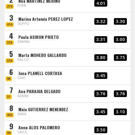
Noa MARTINEZ MERINO
4.01
FCBB
216
3
Marina Artemia PEREZ LOPEZ
3.32
3.30
SGPPO
416
4
Paula ASIRON PRIETO
3.31
3.00
PAMNA
338
5
Marta MOHEDO GALLARDO
3.80
3.75
PALCO
336
6
Jana PLANELL CORTASA
3.45
CAIB
98
7
Ana PARAJUA DELGADO
3.76
3.76
ADMM
31
8
Maia GUTIERREZ MENENDEZ
3.45
3.10
SANA
402
9
Anne ALOS PALOMERO
3.50
CAICS
99