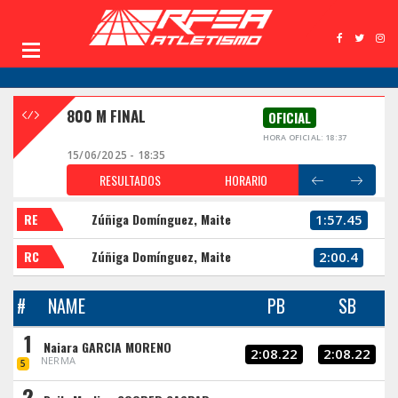
800 M FINAL
OFICIAL
HORA OFICIAL: 18:37
15/06/2025 - 18:35
RESULTADOS
HORARIO
RE
Zúñiga Domínguez, Maite
1:57.45
RC
Zúñiga Domínguez, Maite
2:00.4
#
NAME
PB
SB
1
Naiara GARCIA MORENO
2:08.22
2:08.22
NERMA
5
2