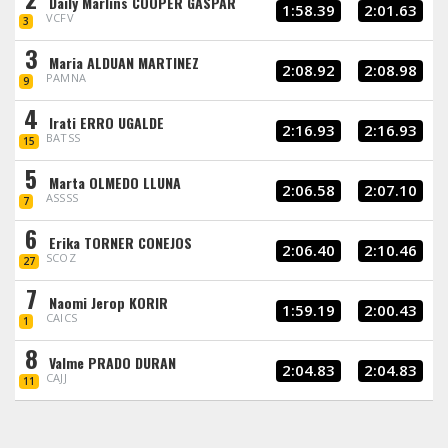
Daily Marlins COOPER GASPAR
1:58.39
2:01.63
VCFV
3
3
Maria ALDUAN MARTINEZ
2:08.92
2:08.98
PAMNA
9
4
Irati ERRO UGALDE
2:16.93
2:16.93
BATSS
15
5
Marta OLMEDO LLUNA
2:06.58
2:07.10
ASSSS
7
6
Erika TORNER CONEJOS
2:06.40
2:10.46
SCOZ
27
7
Naomi Jerop KORIR
1:59.19
2:00.43
CAICS
1
8
Valme PRADO DURAN
2:04.83
2:04.83
CAJJ
11