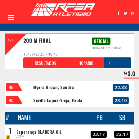
200 M FINAL
OFICIAL
HORA OFICIAL: 18:48
15/06/2025 - 18:45
RESULTADOS
HORARIO
+3.0
RE
Myers Brown, Sandra
22.38
RC
Sevilla Lopez-Vieja, Paula
23.10
#
NAME
PB
SB
1
Esperança CLADERA GIL
23.17
23.17
VCFV
3