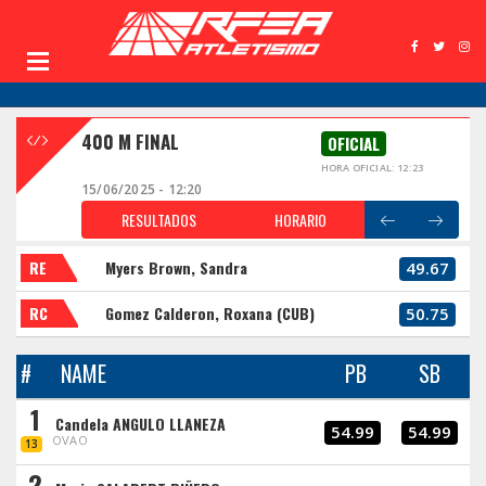
400 M FINAL
OFICIAL
HORA OFICIAL: 12:23
15/06/2025 - 12:20
RESULTADOS
HORARIO
RE
Myers Brown, Sandra
49.67
RC
Gomez Calderon, Roxana (CUB)
50.75
#
NAME
PB
SB
1
Candela ANGULO LLANEZA
54.99
54.99
OVAO
13
2