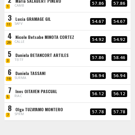
Maria SALABERT PIÑERO
57.86
57.86
CAMB
1
3
Lucia GRAMAGE GIL
54.67
54.67
SAFV
11
4
Nicole Betsabe MINOTA CORTEZ
54.92
54.92
CALLE
29
5
Daniela BETANCORT ARTILES
57.86
58.46
TEITF
3
6
Daniela TASSANI
56.94
56.94
SURMA
19
7
Ines OITAVEN PASCUAL
56.12
56.12
RIAC
5
8
Olga TUZAYAMO MONTERO
57.78
57.78
SPRM
7