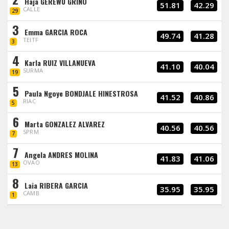
Haja GEREWU GRIÑO
51.81
42.29
CALLE
29
3
Emma GARCIA ROCA
49.74
41.28
TEITF
3
4
Karla RUIZ VILLANUEVA
41.10
40.04
SURMA
19
5
Paula Ngoye BONDJALE HINESTROSA
41.52
40.86
RIAC
5
6
Marta GONZALEZ ALVAREZ
40.56
40.56
SPRM
7
7
Angela ANDRES MOLINA
41.83
41.06
OVAO
13
8
Laia RIBERA GARCIA
35.95
35.95
CAMB
1