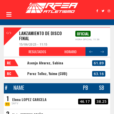
LANZAMIENTO DE DISCO
OFICIAL
FINAL
HORA OFICIAL: 11:59
15/06/2025 - 11:15
RESULTADOS
HORARIO
RE
Asenjo Alvarez, Sabina
61.89
RC
Perez Tellez, Yaime (CUB)
63.16
#
NAME
PB
SB
1
Elena LOPEZ CARCELA
46.17
38.25
SAFV
11
2