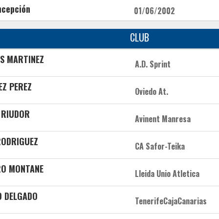
ncepción
01/06/2002
CLUB
AS MARTINEZ
A.D. Sprint
EZ PEREZ
Oviedo At.
 RIUDOR
Avinent Manresa
RODRIGUEZ
CA Safor-Teika
RO MONTANE
Lleida Unio Atletica
O DELGADO
TenerifeCajaCanarias