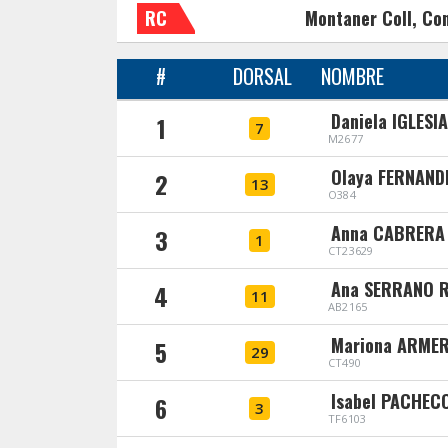
RC
Montaner Coll, Co
#
DORSAL
NOMBRE
Daniela IGLESI
1
7
M2677
Olaya FERNAND
2
13
O384
Anna CABRERA
3
1
CT23629
Ana SERRANO 
4
11
AB2165
Mariona ARME
5
29
CT490
Isabel PACHEC
6
3
TF6103