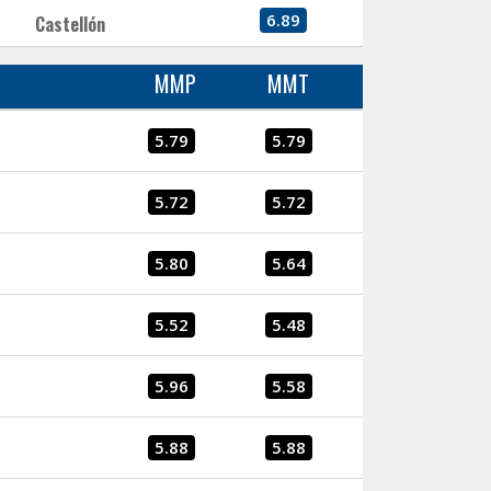
6.89
Castellón
MMP
MMT
5.79
5.79
5.72
5.72
5.80
5.64
5.52
5.48
5.96
5.58
5.88
5.88