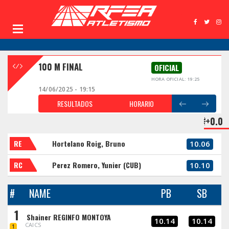
100 M FINAL
OFICIAL
HORA OFICIAL: 19:25
14/06/2025 - 19:15
RESULTADOS
HORARIO
+0.0
RE
Hortelano Roig, Bruno
10.06
RC
Perez Romero, Yunier (CUB)
10.10
#
NAME
PB
SB
1
Shainer REGINFO MONTOYA
10.14
10.14
CAICS
1