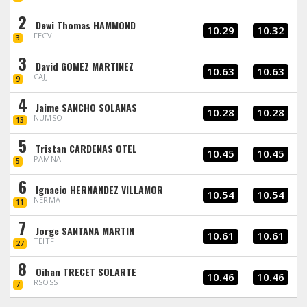
2
Dewi Thomas HAMMOND
10.29
10.32
FECV
3
3
David GOMEZ MARTINEZ
10.63
10.63
CAJJ
9
4
Jaime SANCHO SOLANAS
10.28
10.28
NUMSO
13
5
Tristan CARDENAS OTEL
10.45
10.45
PAMNA
5
6
Ignacio HERNANDEZ VILLAMOR
10.54
10.54
NERMA
11
7
Jorge SANTANA MARTIN
10.61
10.61
TEITF
27
8
Oihan TRECET SOLARTE
10.46
10.46
RSOSS
7