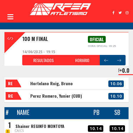
100 M FINAL
OFICIAL
HORA OFICIAL: 19:25
14/06/2025 - 19:15
RESULTADOS
HORARIO
+0.0
RE
Hortelano Roig, Bruno
10.06
RC
Perez Romero, Yunier (CUB)
10.10
#
NAME
PB
SB
1
Shainer REGINFO MONTOYA
10.14
10.14
CAICS
1