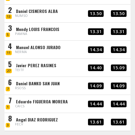
2
Daniel CISNEROS ALBA
13.50
13.50
NUMSO
13
3
Mendy LOUIS FRANCOIS
13.31
13.31
PAMNA
5
4
Manuel ALONSO JURADO
14.34
14.34
NERMA
11
5
Javier PEREZ RASINES
14.40
15.09
TEITF
27
6
Daniel BANKO SAN JUAN
14.09
14.09
RSOSS
7
7
Eduardo FIGUEROA MORERA
14.44
14.44
CAICS
1
8
Angel DIAZ RODRIGUEZ
13.61
13.61
FECV
3