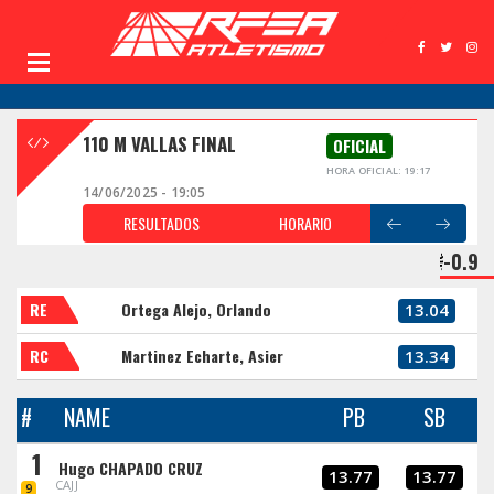
110 M VALLAS FINAL
OFICIAL
HORA OFICIAL: 19:17
14/06/2025 - 19:05
RESULTADOS
HORARIO
-0.9
RE
Ortega Alejo, Orlando
13.04
RC
Martinez Echarte, Asier
13.34
#
NAME
PB
SB
1
Hugo CHAPADO CRUZ
13.77
13.77
CAJJ
9