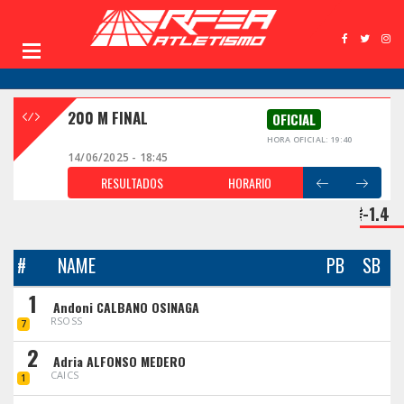
200 M FINAL
OFICIAL
HORA OFICIAL: 19:40
14/06/2025 - 18:45
RESULTADOS
HORARIO
-1.4
#
NAME
PB
SB
1
Andoni CALBANO OSINAGA
RSOSS
7
2
Adria ALFONSO MEDERO
CAICS
1