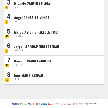
3
Ricardo SANCHEZ PEREZ
FECV
3
4
Angel GONZALEZ MUÑOZ
CAJJ
9
5
Marco Antonio PALELLA TING
NUMSO
13
6
Jorge ILLARRAMENDI ESTEBAN
PAMNA
5
7
Daniel CASADO PACHECO
NERMA
11
8
Ione YANES GASPAR
TEITF
27