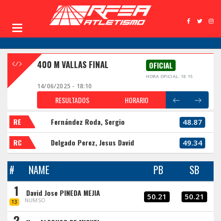
400 M VALLAS FINAL
OFICIAL
HORA OFICIAL: 18:15
14/06/2025 - 18:10
RESULTADOS
HORARIO
RE
Fernández Roda, Sergio
48.87
RC
Delgado Perez, Jesus David
49.34
#
NAME
PB
SB
1
David Jose PINEDA MEJIA
50.21
50.21
NUMSO
13
2