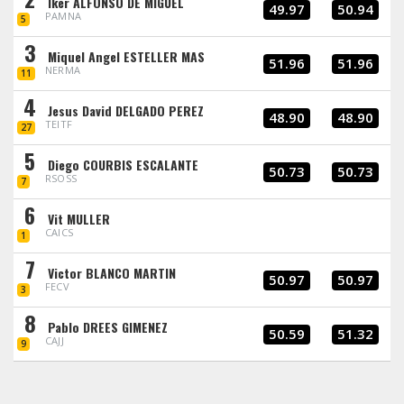
Iker ALFONSO DE MIGUEL
49.97
50.94
PAMNA
5
3
Miquel Angel ESTELLER MAS
51.96
51.96
NERMA
11
4
Jesus David DELGADO PEREZ
48.90
48.90
TEITF
27
5
Diego COURBIS ESCALANTE
50.73
50.73
RSOSS
7
6
Vit MULLER
CAICS
1
7
Victor BLANCO MARTIN
50.97
50.97
FECV
3
8
Pablo DREES GIMENEZ
50.59
51.32
CAJJ
9