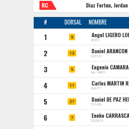
RC
Diaz Fortun, Jordan
#
DORSAL
NOMBRE
Angel LIGERO LO
1
9
SE591
Daniel ARANCON
2
13
SO3151
Eugenio CAMARA
3
5
NA-14991
Carlos MARTIN 
4
11
H2977
Daniel DE PAZ H
5
27
TF1476
Eneko CARRASC
6
7
SS20015