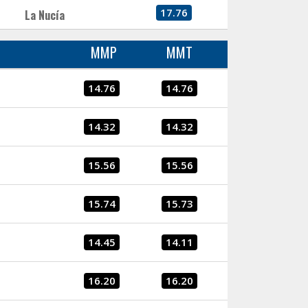
17.76
La Nucía
MMP
MMT
14.76
14.76
14.32
14.32
15.56
15.56
15.74
15.73
14.45
14.11
16.20
16.20