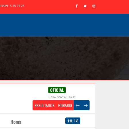
+34) 915 48 24 23
OFICIAL
HORA OFICIAL: 20:22
RESULTADOS
HORARIO
18.18
Roma