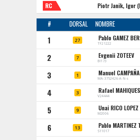
RC
Piotr Janik, Igor 
#
DORSAL
NOMBRE
Pablo GAMEZ BE
1
27
TF21222
Evgenii ZOTEEV
2
7
BI173
Manuel CAMPAÑA
3
1
MA-3752426-A-N-s
Rafael MAHIQUES
4
3
V24444
Unai RICO LOPEZ
5
9
M2006
Pablo MARTINEZ
6
13
S11017