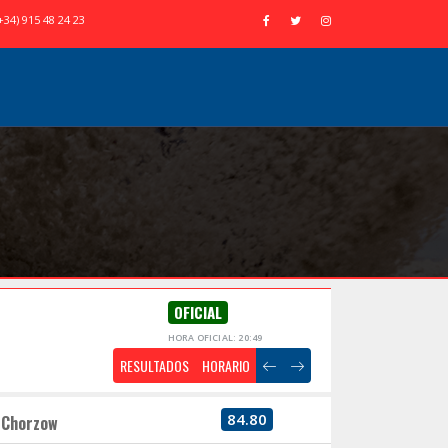
+34) 915 48 24 23
OFICIAL
HORA OFICIAL: 20:49
RESULTADOS
HORARIO
84.80
Chorzow