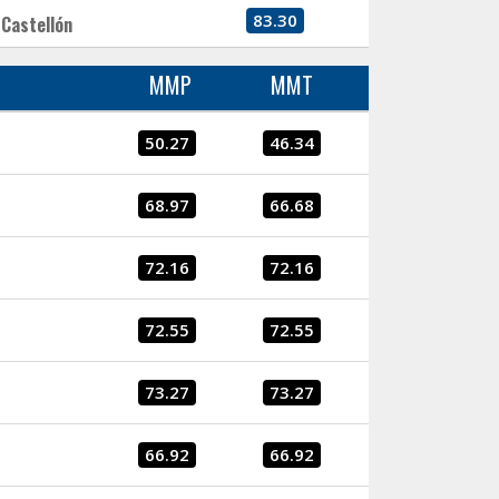
83.30
Castellón
MMP
MMT
50.27
46.34
68.97
66.68
72.16
72.16
72.55
72.55
73.27
73.27
66.92
66.92