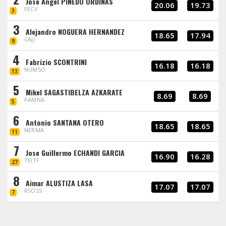
Jose Angel PINEDO ORDINAS
20.06
19.73
FECV
3
3
Alejandro NOGUERA HERNANDEZ
18.65
17.94
CAJJ
9
4
Fabrizio SCONTRINI
16.18
16.18
NUMSO
13
5
Mikel SAGASTIBELZA AZKARATE
8.69
8.69
PAMNA
5
6
Antonio SANTANA OTERO
18.65
18.65
NERMA
11
7
Jose Guillermo ECHANDI GARCIA
16.90
16.28
TEITF
27
8
Aimar ALUSTIZA LASA
17.07
17.07
RSOSS
7