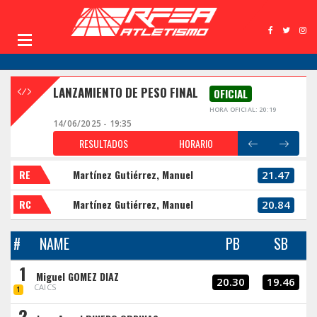
LANZAMIENTO DE PESO FINAL
OFICIAL
HORA OFICIAL: 20:19
14/06/2025 - 19:35
RESULTADOS
HORARIO
RE
Martínez Gutiérrez, Manuel
21.47
RC
Martínez Gutiérrez, Manuel
20.84
#
NAME
PB
SB
1
Miguel GOMEZ DIAZ
20.30
19.46
CAICS
1
2