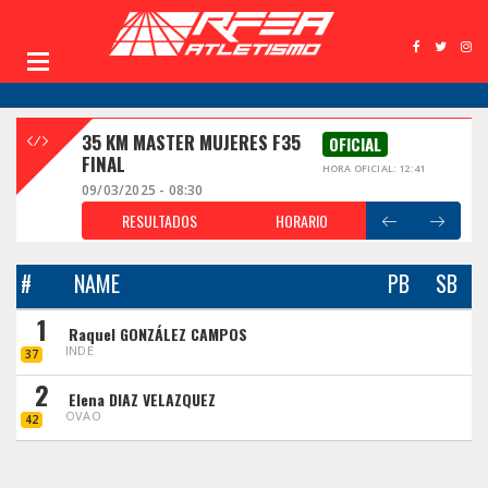
35 KM MASTER MUJERES F35
OFICIAL
FINAL
HORA OFICIAL: 12:41
09/03/2025 - 08:30
RESULTADOS
HORARIO
#
NAME
PB
SB
1
Raquel GONZÁLEZ CAMPOS
INDE
37
2
Elena DIAZ VELAZQUEZ
OVAO
42