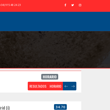
+34) 915 48 24 23
HORARIO
RESULTADOS
HORARIO
34.70
id (i)