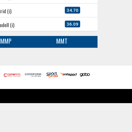
34.70
id (i)
36.09
dell (i)
MMP
MMT