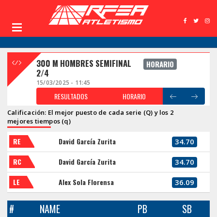
300 M HOMBRES SEMIFINAL
HORARIO
2/4
15/03/2025 - 11:45
RESULTADOS
HORARIO
Calificación: El mejor puesto de cada serie (Q) y los 2
mejores tiempos (q)
RE
David García Zurita
34.70
RC
David García Zurita
34.70
LE
Alex Sola Florensa
36.09
#
NAME
PB
SB