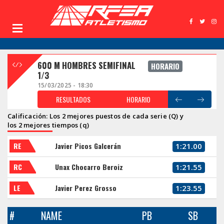
600 M HOMBRES SEMIFINAL
HORARIO
1/3
15/03/2025 - 18:30
RESULTADOS
HORARIO
Calificación: Los 2 mejores puestos de cada serie (Q) y
los 2 mejores tiempos (q)
RE
Javier Picos Galcerán
1:21.00
RC
Unax Chocarro Beroiz
1:21.55
LE
Javier Perez Grosso
1:23.55
#
NAME
PB
SB