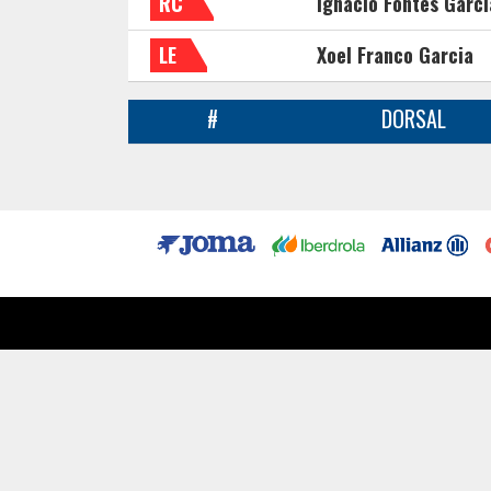
RC
Ignacio Fontes Garcí
LE
Xoel Franco Garcia
#
DORSAL