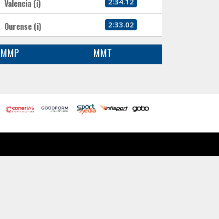
2:34.12
Valencia (i)
2:33.02
Ourense (i)
MMP
MMT