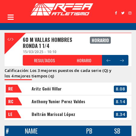
60 M VALLAS HOMBRES
HORARIO
RONDA 1 1/4
15/03/2025 - 10:10
RESULTADOS
HORARIO
Calificación: Los 3 mejores puestos de cada serie (Q) y
los 4 mejores tiempos (q)
RE
Aritz Goñi Villar
8.08
RC
Anthony Yunier Perez Valdes
8.14
LE
Beltrán Mariscal López
8.34
#
NAME
PB
SB