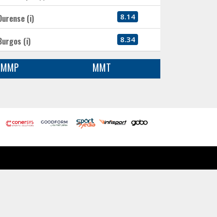
8.14
Ourense (i)
8.34
Burgos (i)
MMP
MMT