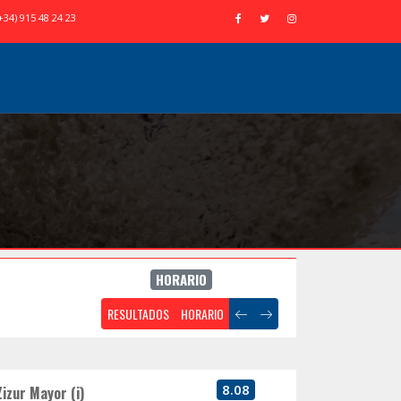
+34) 915 48 24 23
HORARIO
RESULTADOS
HORARIO
8.08
Zizur Mayor (i)