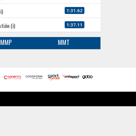
1:31.62
i)
1:37.11
tián (i)
MMP
MMT