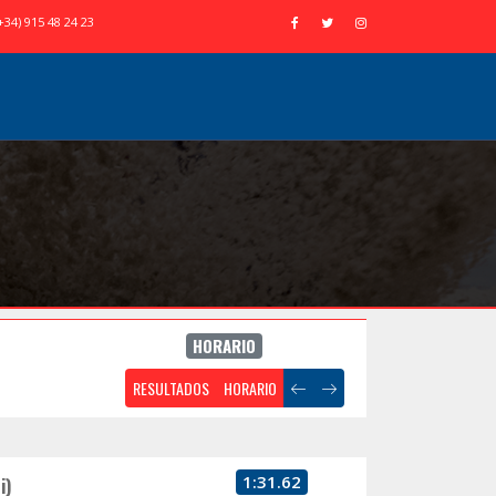
+34) 915 48 24 23
HORARIO
RESULTADOS
HORARIO
1:31.62
i)