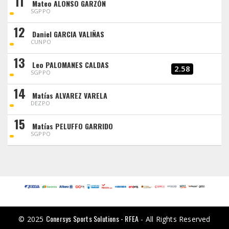
11
Mateo ALONSO GARZÓN
SGPPO
12
Daniel GARCIA VALIÑAS
CUNPO
13
Leo PALOMANES CALDAS
2.58
SGPPO
14
Matías ALVAREZ VARELA
DEZPO
15
Matías PELUFFO GARRIDO
SGPPO
Conersys Sports Solutions - RFEA
© 2025
- All Rights Reserved