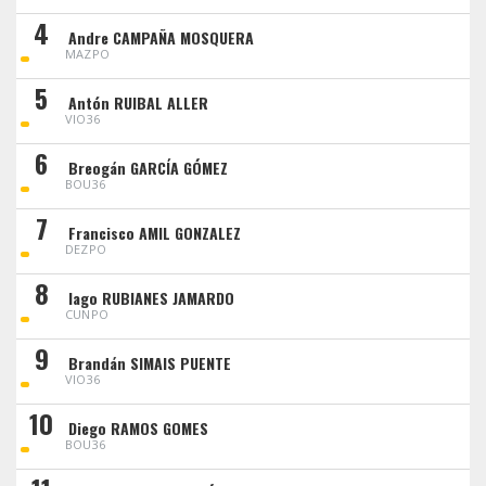
4
Andre CAMPAÑA MOSQUERA
MAZPO
5
Antón RUIBAL ALLER
VIO36
6
Breogán GARCÍA GÓMEZ
BOU36
7
Francisco AMIL GONZALEZ
DEZPO
8
Iago RUBIANES JAMARDO
CUNPO
9
Brandán SIMAIS PUENTE
VIO36
10
Diego RAMOS GOMES
BOU36