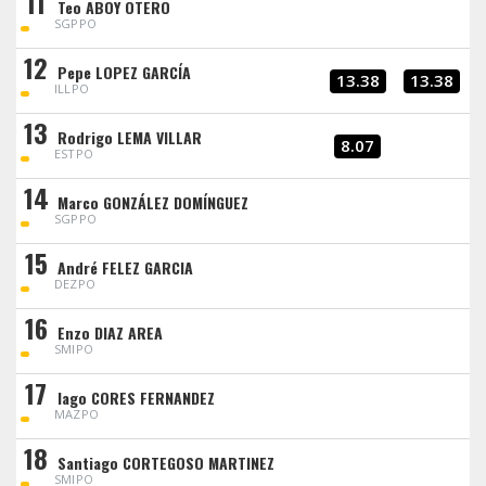
11
Teo ABOY OTERO
SGPPO
12
Pepe LOPEZ GARCÍA
13.38
13.38
ILLPO
13
Rodrigo LEMA VILLAR
8.07
ESTPO
14
Marco GONZÁLEZ DOMÍNGUEZ
SGPPO
15
André FELEZ GARCIA
DEZPO
16
Enzo DIAZ AREA
SMIPO
17
Iago CORES FERNANDEZ
MAZPO
18
Santiago CORTEGOSO MARTINEZ
SMIPO