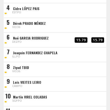
4
Cidre LÓPEZ PAIS
ESTPO
5
Dérek PRADO MÉNDEZ
VIO36
6
Noé GARCIA RODRIGUEZ
15.79
15.79
DEZPO
7
Joaquin FERNANDEZ CHAPELA
ILLPO
8
Ziyad TBID
VIO36
9
Lois VIEITES LEIRO
CAMPO
10
Martín VIREL COLADAS
SGPPO