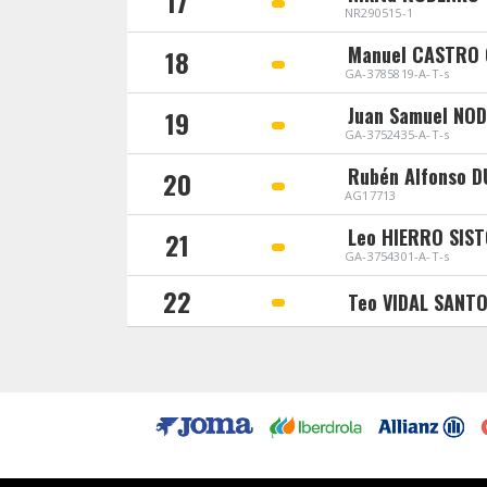
17
NR290515-1
Manuel CASTRO
18
GA-3785819-A-T-s
Juan Samuel NO
19
GA-3752435-A-T-s
Rubén Alfonso 
20
AG17713
Leo HIERRO SIS
21
GA-3754301-A-T-s
22
Teo VIDAL SANT