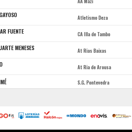
AA Mazi
 GAYOSO
Atletismo Deza
DAR FUENTE
CA Illa de Tambo
DUARTE MENESES
At Rias Baixas
TO
At Ria de Arousa
OMÉ
S.G. Pontevedra