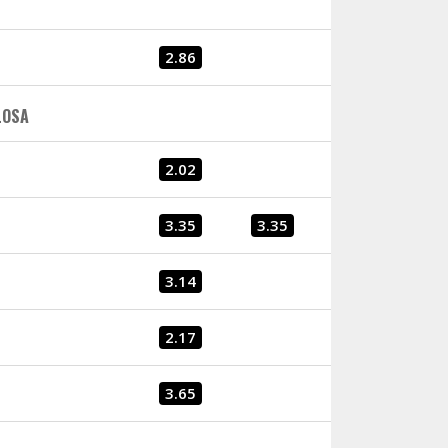
2.86
LOSA
2.02
3.35
3.35
3.14
2.17
3.65