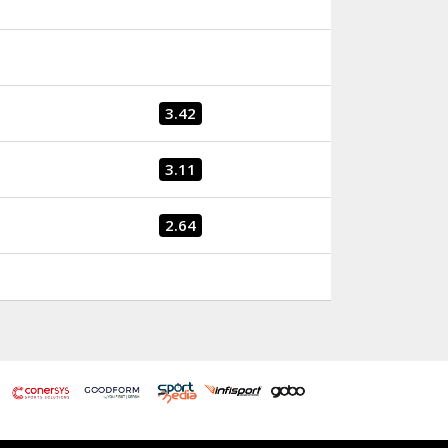
3.42
3.11
2.64