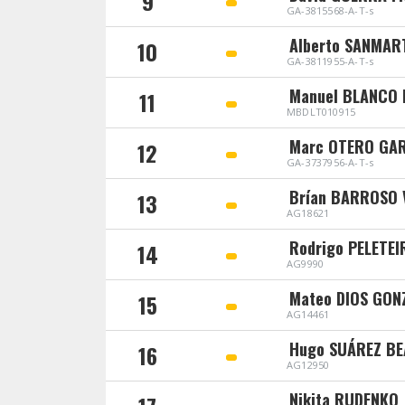
9
GA-3815568-A-T-s
Alberto SANMAR
10
GA-3811955-A-T-s
Manuel BLANCO 
11
MBDLT010915
Marc OTERO GA
12
GA-3737956-A-T-s
Brían BARROSO 
13
AG18621
Rodrigo PELETE
14
AG9990
Mateo DIOS GON
15
AG14461
Hugo SUÁREZ B
16
AG12950
Nikita RUDENKO