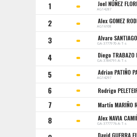
Joel NÚÑEZ FLOR
1
AG14287
Alex GOMEZ ROD
2
AG16108
Alvaro SANTIAG
3
GA-3777970-A-T-s
Diego TRABAZO
4
GA-3784791-A-T-s
Adrian PATIÑO 
5
AG14297
6
Rodrigo PELETE
7
Martín MARIÑO 
Alex NAVIA CAMI
8
GA-3777776-A-T-s
David GUERRA F