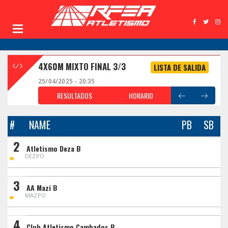
4X60M MIXTO FINAL 3/3
LISTA DE SALIDA
25/04/2025 - 20:35
RESULTADOS
HORARIO
#
NAME
PB
SB
2
Atletismo Deza B
DEZPO
3
AA Mazi B
MAZPO
4
Club Atletismo Cambados B