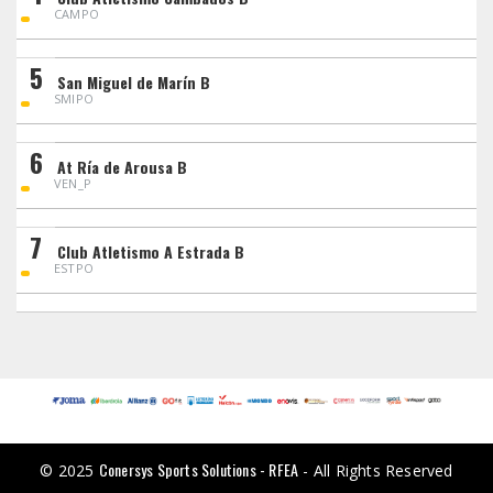
CAMPO
5
San Miguel de Marín B
SMIPO
6
At Ría de Arousa B
VEN_P
7
Club Atletismo A Estrada B
ESTPO
Conersys Sports Solutions - RFEA
© 2025
- All Rights Reserved