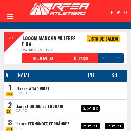
1.000M MARCHA MUJERES
LISTA DE SALIDA
FINAL
25/04/2025 - 17:00
RESULTADOS
HORARIO
#
NAME
PB
SB
1
Itsaso ABAD VIDAL
SGPPO
159
2
Jannat DUQUE EL LOUBANI
5:54.08
CUNPO
53
3
Laura FERNÁNDEZ FERNÁNDEZ
7:05.21
7:05.21
VEN_P
254