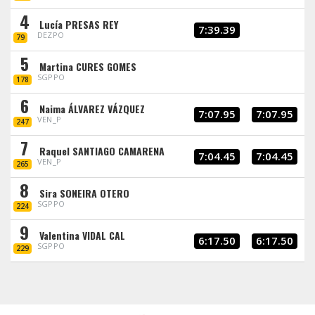
4
Lucía PRESAS REY
7:39.39
DEZPO
79
5
Martina CURES GOMES
SGPPO
178
6
Naima ÁLVAREZ VÁZQUEZ
7:07.95
7:07.95
VEN_P
247
7
Raquel SANTIAGO CAMARENA
7:04.45
7:04.45
VEN_P
265
8
Sira SONEIRA OTERO
SGPPO
224
9
Valentina VIDAL CAL
6:17.50
6:17.50
SGPPO
229