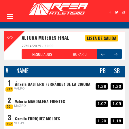
ALTURA MUJERES FINAL
LISTA DE SALIDA
27/04/2025 - 10:00
RESULTADOS
HORARIO
#
NAME
PB
SB
1
Ánxela BASTERO FERNÁNDEZ DE LA CIGOÑA
1.28
1.20
VALPO
787
2
Valeria MAGDALENA FUENTES
1.07
1.05
MAZPO
701
3
Camila ENRIQUEZ MOLDES
1.20
1.18
VCGPO
802