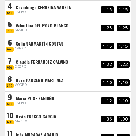
4
Covadonga CERDEIRA VARELA
1.15
1.15
ESTPO
681
5
Valentina DEL POZO BLANCO
1.25
1.25
SAMPO
738
6
Xulia SANMARTÍN COSTAS
1.15
1.15
CAFPO
647
7
Claudia FERNANDEZ CALVIÑO
1.22
1.22
DEZPO
668
8
Nora PARCERO MARTINEZ
1.10
1.10
VCGPO
810
9
María POSE FANDIÑO
1.12
1.10
ESTPO
688
10
Navia FRESCO GARCIA
1.06
1.00
MAZPO
698
11
Inés MURADAS ARAUJO