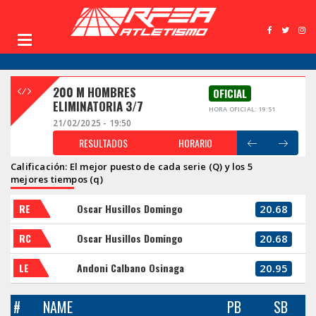
200 M HOMBRES
OFICIAL
ELIMINATORIA 3/7
HORA OFICIAL: 19:51
21/02/2025 - 19:50
RESULTADOS
HORARIO
Calificación: El mejor puesto de cada serie (Q) y los 5
mejores tiempos (q)
RE
Oscar Husillos Domingo
20.68
RC
Oscar Husillos Domingo
20.68
LE
Andoni Calbano Osinaga
20.95
#
NAME
PB
SB