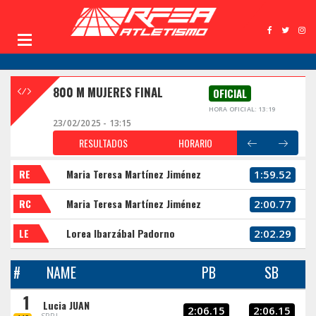
800 M MUJERES FINAL
OFICIAL
HORA OFICIAL: 13:19
23/02/2025 - 13:15
RESULTADOS
HORARIO
RE
Maria Teresa Martínez Jiménez
1:59.52
RC
Maria Teresa Martínez Jiménez
2:00.77
LE
Lorea Ibarzábal Padorno
2:02.29
#
NAME
PB
SB
1
Lucia JUAN
2:06.15
2:06.15
SPRL