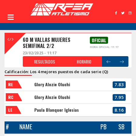
60 M VALLAS MUJERES
OFICIAL
SEMIFINAL 2/2
HORA OFICIAL: 11:17
23/02/2025 - 11:17
RESULTADOS
HORARIO
Calificación: Los 4 mejores puestos de cada serie (Q)
RE
Glory Alozie Oluchi
7.83
RC
Glory Alozie Oluchi
7.95
LE
Paula Blanquer Iglesias
8.16
#
NAME
PB
SB