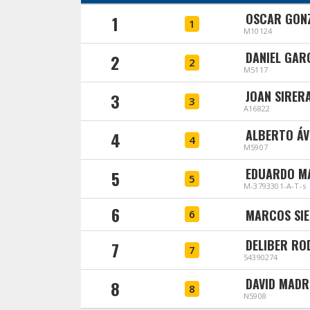
OSCAR GON
1
1
M10124
DANIEL GAR
2
2
M5117
JOAN SIRER
3
3
A16822
ALBERTO Á
4
4
M5907
EDUARDO M
5
5
M-3793301-A-T-s
6
MARCOS SIE
6
DELIBER RO
7
7
54390274
DAVID MAD
8
8
N5908