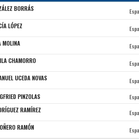
ZÁLEZ BORRÁS
Esp
CÍA LÓPEZ
Esp
A MOLINA
Esp
VILA CHAMORRO
Esp
ANUEL UCEDA NOVAS
Esp
GFRIED PINZOLAS
Esp
DRÍGUEZ RAMÍREZ
Esp
ROÑERO RAMÓN
Esp