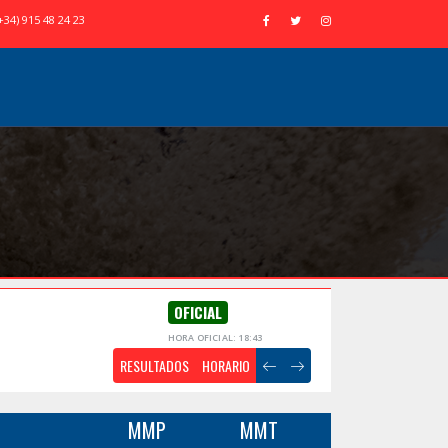
+34) 915 48 24 23
OFICIAL
HORA OFICIAL: 18:43
RESULTADOS
HORARIO
MMP
MMT