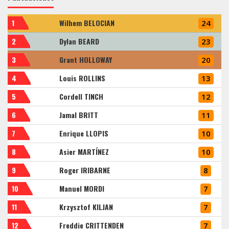
1
Wilhem BELOCIAN
24
2
Dylan BEARD
23
3
Grant HOLLOWAY
20
4
Louis ROLLINS
13
5
Cordell TINCH
12
6
Jamal BRITT
11
7
Enrique LLOPIS
10
8
Asier MARTÍNEZ
10
9
Roger IRIBARNE
8
10
Manuel MORDI
7
11
Krzysztof KILJAN
7
12
Freddie CRITTENDEN
7