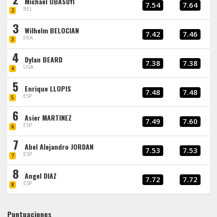
Michael OBASUYI
7.54
7.64
BEL
2
3
Wilhelm BELOCIAN
7.42
7.46
FRA
3
4
Dylan BEARD
7.38
7.38
USA
4
5
Enrique LLOPIS
7.48
7.48
ESP
5
6
Asier MARTINEZ
7.49
7.60
ESP
6
7
Abel Alejandro JORDAN
7.53
7.53
ESP
7
8
Angel DIAZ
7.72
7.72
ESP
8
Puntuaciones