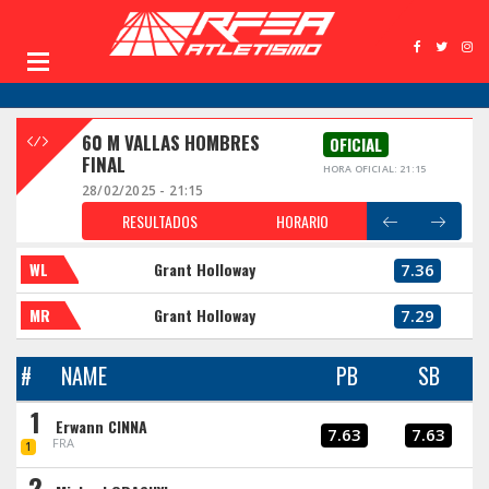
60 M VALLAS HOMBRES
OFICIAL
FINAL
HORA OFICIAL: 21:15
28/02/2025 - 21:15
RESULTADOS
HORARIO
WL
Grant Holloway
7.36
MR
Grant Holloway
7.29
#
NAME
PB
SB
1
Erwann CINNA
7.63
7.63
FRA
1
2