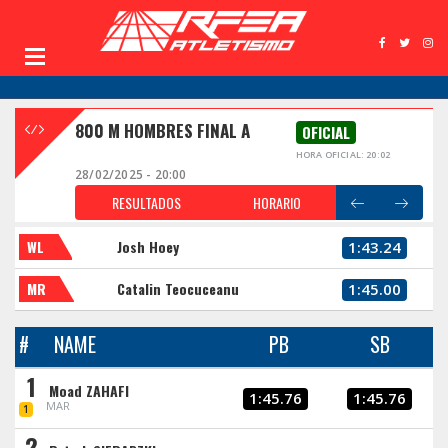
800 M HOMBRES FINAL A
OFICIAL
HORA OFICIAL: 20:02
28/02/2025 - 20:00
RESULTADOS
HORARIO
WL
Josh Hoey
1:43.24
MR
Catalin Teocuceanu
1:45.00
#
NAME
PB
SB
1
Moad ZAHAFI
1:45.76
1:45.76
MAR
1
2