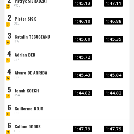
Patryk SIERADZKI
1:45.13
1:47.11
POL
2
2
Pieter SISK
1:46.10
1:46.88
BEL
3
3
Catalin TECUCEANU
1:45.00
1:45.35
ITA
4
4
Adrian BEN
1:45.72
ESP
5
4
Alvaro DE ARRIBA
1:45.43
1:45.84
ESP
6
5
Jonah KOECH
1:44.82
1:44.82
USA
7
6
Guillermo ROJO
ESP
8
6
Callum DODDS
1:47.79
1:47.79
GBR
9