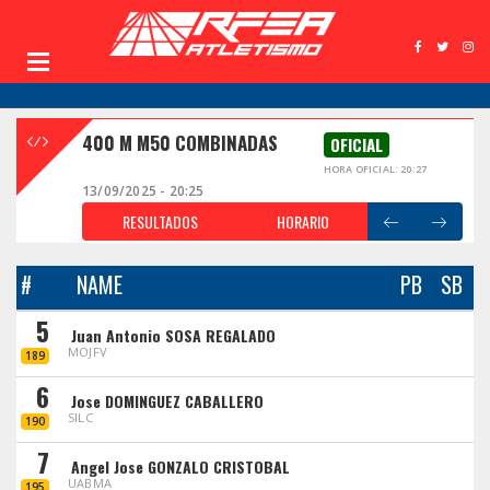
400 M M50 COMBINADAS
OFICIAL
HORA OFICIAL: 20:27
13/09/2025 - 20:25
RESULTADOS
HORARIO
#
NAME
PB
SB
5
Juan Antonio SOSA REGALADO
MOJFV
189
6
Jose DOMINGUEZ CABALLERO
SILC
190
7
Angel Jose GONZALO CRISTOBAL
UABMA
195