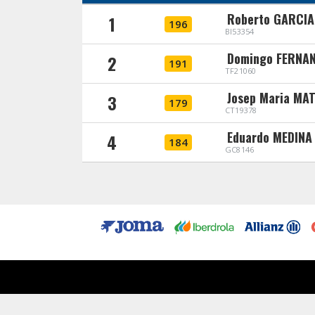
Roberto GARCI
1
196
BI53354
Domingo FERNA
2
191
TF21060
Josep Maria MA
3
179
CT19378
Eduardo MEDINA
4
184
GC8146