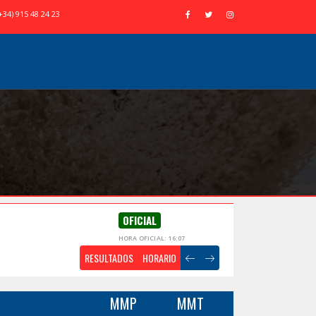
+34) 915 48 24 23
OFICIAL
HORA OFICIAL: 16:07
RESULTADOS
HORARIO
MMP
MMT